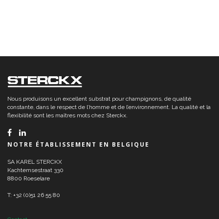
Nous produisons un excellent substrat pour champignons, de qualité
constante, dans le respect de l’homme et de l’environnement. La qualité et la
flexibilité sont les maîtres mots chez Sterckx.
NOTRE ÉTABLISSEMENT EN BELGIQUE
SA KAREL STERCKX
Kachtemsestraat 330
8800 Roeselare
T: +32 (0)51 26 55 80